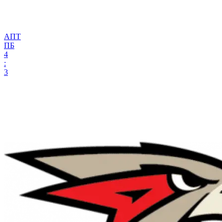
АПТ
ПБ
4
:
3