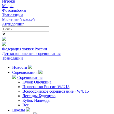
Игроки
Медиа
Фотоальбомы
Трансляции
Маленький хоккей
Антидопинг
✕
Федерация хоккея России
Детско-юношеские соревнования
Трансляции
Новости
Соревнования
Соревнования
Кубок Овечкина
Первенство России W/U18
Всероссийское соревнование - W/U15
Легенды Будущего
Кубок Надежды
Все
Школы