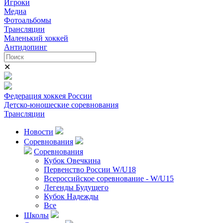
Игроки
Медиа
Фотоальбомы
Трансляции
Маленький хоккей
Антидопинг
✕
Федерация хоккея России
Детско-юношеские соревнования
Трансляции
Новости
Соревнования
Соревнования
Кубок Овечкина
Первенство России W/U18
Всероссийское соревнование - W/U15
Легенды Будущего
Кубок Надежды
Все
Школы