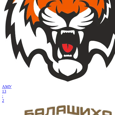
АМУ
13
:
2