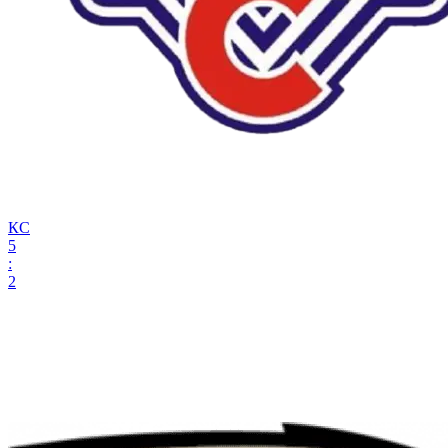
КС
5
:
2