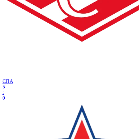
СПА
5
:
0