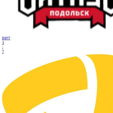
ВИТ
3
:
7