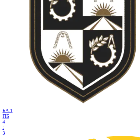
БАЛ
ПБ
4
:
3