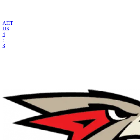
АПТ
ПБ
4
:
3