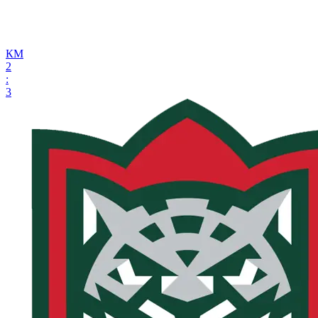
КМ
2
:
3