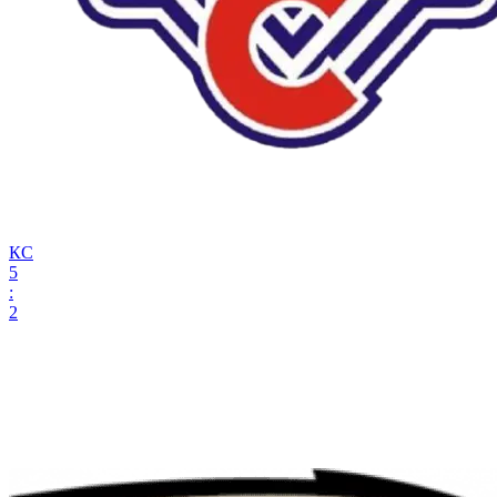
КС
5
:
2