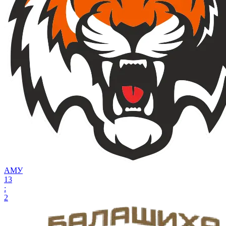
АМУ
13
:
2