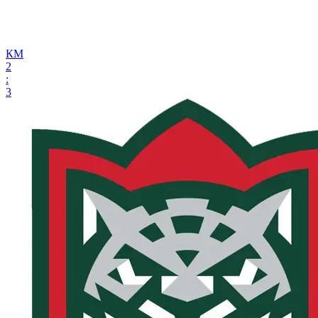
КМ
2
:
3