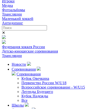
Игроки
Медиа
Фотоальбомы
Трансляции
Маленький хоккей
Антидопинг
✕
Федерация хоккея России
Детско-юношеские соревнования
Трансляции
Новости
Соревнования
Соревнования
Кубок Овечкина
Первенство России W/U18
Всероссийское соревнование - W/U15
Легенды Будущего
Кубок Надежды
Все
Школы