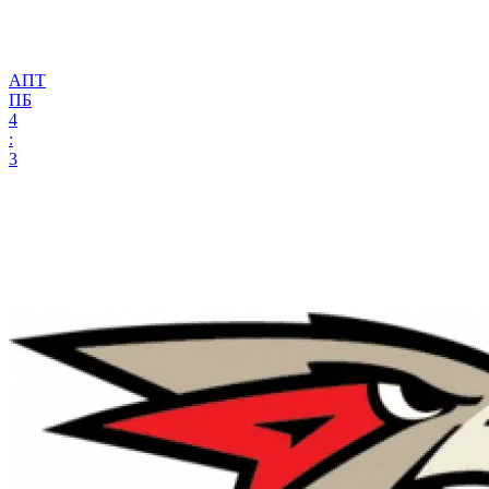
АПТ
ПБ
4
:
3