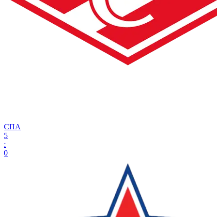
СПА
5
:
0