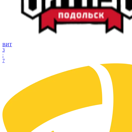
ВИТ
3
:
7