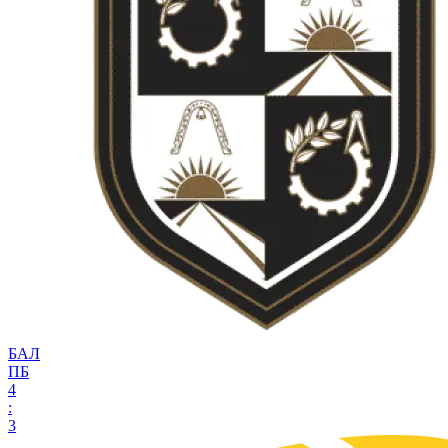
БАЛ
ПБ
4
:
3