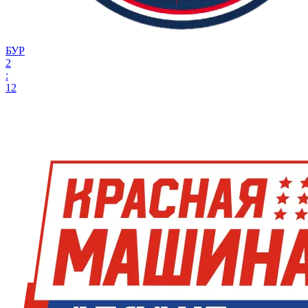
БУР
2
:
12