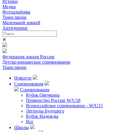
Игроки
Медиа
Фотоальбомы
Трансляции
Маленький хоккей
Антидопинг
✕
Федерация хоккея России
Детско-юношеские соревнования
Трансляции
Новости
Соревнования
Соревнования
Кубок Овечкина
Первенство России W/U18
Всероссийское соревнование - W/U15
Легенды Будущего
Кубок Надежды
Все
Школы