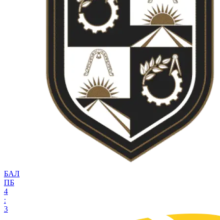
БАЛ
ПБ
4
:
3