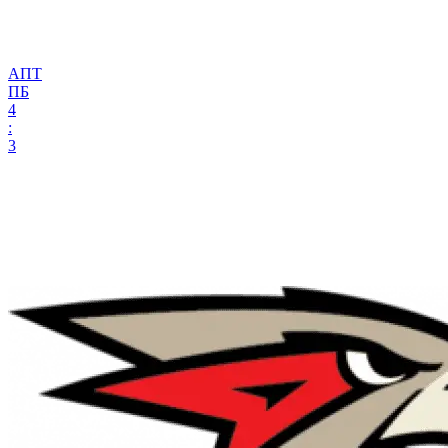
АПТ
ПБ
4
:
3