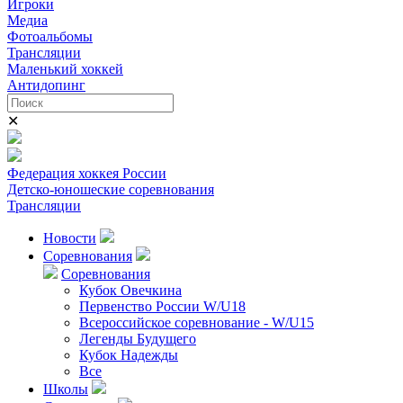
Игроки
Медиа
Фотоальбомы
Трансляции
Маленький хоккей
Антидопинг
✕
Федерация хоккея России
Детско-юношеские соревнования
Трансляции
Новости
Соревнования
Соревнования
Кубок Овечкина
Первенство России W/U18
Всероссийское соревнование - W/U15
Легенды Будущего
Кубок Надежды
Все
Школы