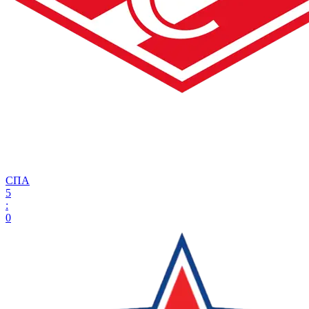
СПА
5
:
0