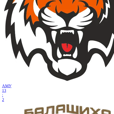
АМУ
13
:
2