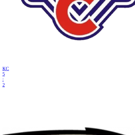
КС
5
:
2