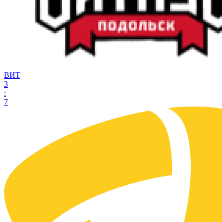
ВИТ
3
:
7