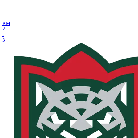
КМ
2
:
3