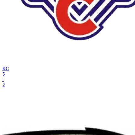
КС
5
:
2