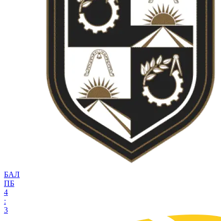
БАЛ
ПБ
4
:
3