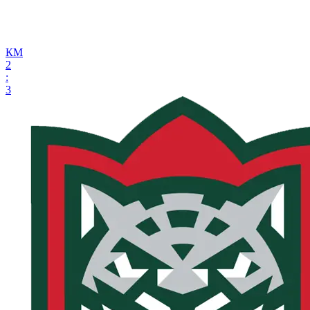
КМ
2
:
3