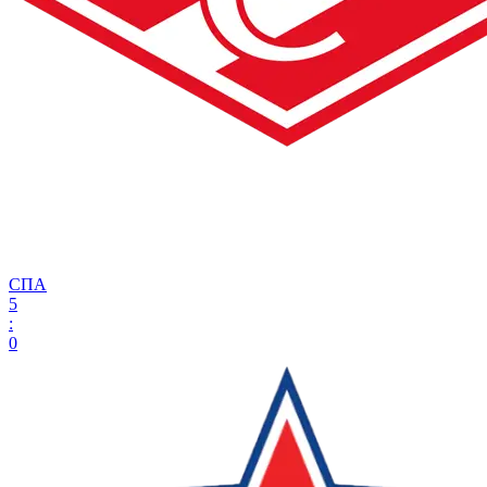
СПА
5
:
0