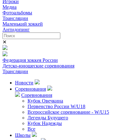
Игроки
Медиа
Фотоальбомы
Трансляции
Маленький хоккей
Антидопинг
✕
Федерация хоккея России
Детско-юношеские соревнования
Трансляции
Новости
Соревнования
Соревнования
Кубок Овечкина
Первенство России W/U18
Всероссийское соревнование - W/U15
Легенды Будущего
Кубок Надежды
Все
Школы