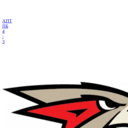
АПТ
ПБ
4
:
3