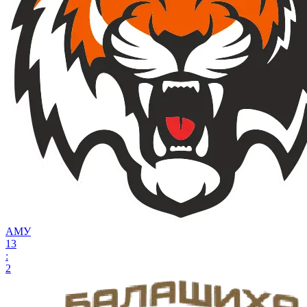
АМУ
13
:
2