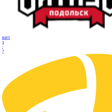
ВИТ
3
:
7