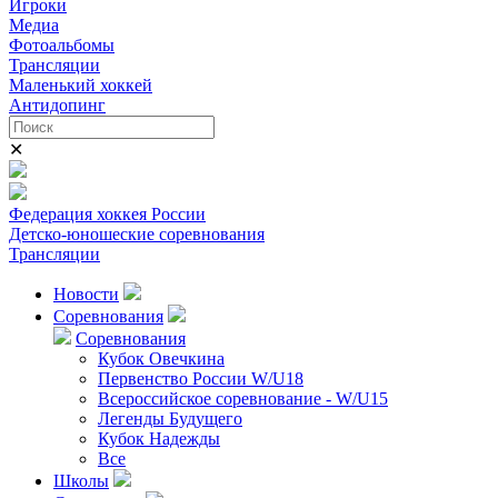
Игроки
Медиа
Фотоальбомы
Трансляции
Маленький хоккей
Антидопинг
✕
Федерация хоккея России
Детско-юношеские соревнования
Трансляции
Новости
Соревнования
Соревнования
Кубок Овечкина
Первенство России W/U18
Всероссийское соревнование - W/U15
Легенды Будущего
Кубок Надежды
Все
Школы