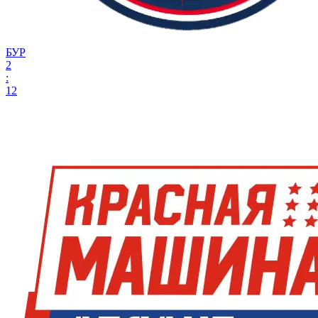
БУР
2
:
12