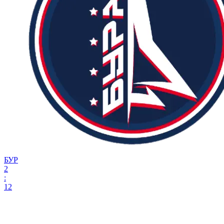
БУР
2
:
12