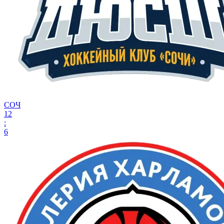
СОЧ
12
:
6