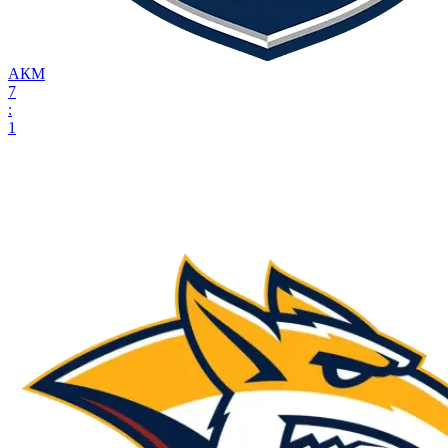
АКМ
7
:
1