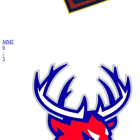
ММГ
6
:
5