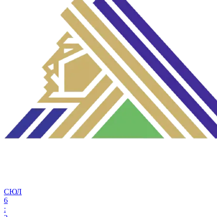
СЮЛ
6
: