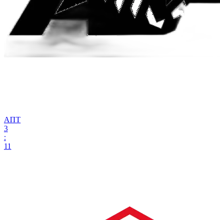
АПТ
3
:
11