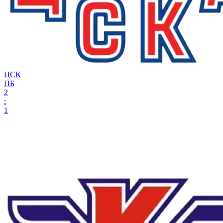
ЦСК
ПБ
2
:
1