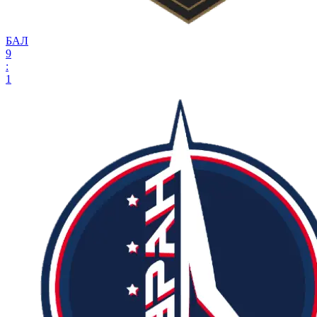
БАЛ
9
:
1