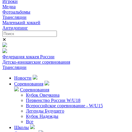
Игроки
Медиа
Фотоальбомы
Трансляции
Маленький хоккей
Антидопинг
✕
Федерация хоккея России
Детско-юношеские соревнования
Трансляции
Новости
Соревнования
Соревнования
Кубок Овечкина
Первенство России W/U18
Всероссийское соревнование - W/U15
Легенды Будущего
Кубок Надежды
Все
Школы