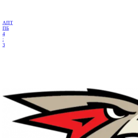
АПТ
ПБ
4
:
3